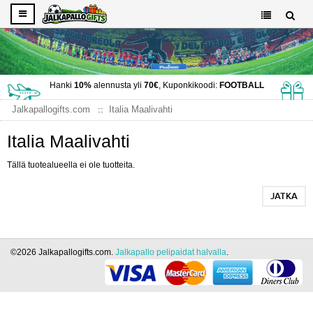
Hanki
10%
alennusta yli
70€
, Kuponkikoodi:
FOOTBALL
Jalkapallogifts.com
Italia Maalivahti
Italia Maalivahti
Tällä tuotealueella ei ole tuotteita.
JATKA
©2026 Jalkapallogifts.com.
Jalkapallo pelipaidat halvalla
.