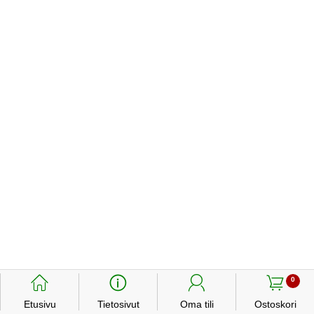
󰃱
󰈢
󰃳
󰃦
0
Etusivu
Tietosivut
Oma tili
Ostoskori