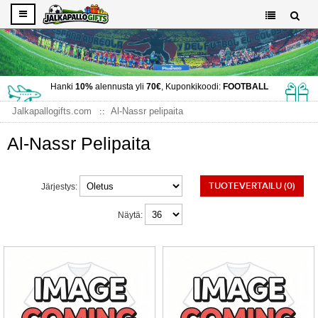
Hanki
10%
alennusta yli
70€
, Kuponkikoodi:
FOOTBALL
Jalkapallogifts.com
Al-Nassr pelipaita
Al-Nassr Pelipaita
TUOTEVERTAILU (0)
Järjestys:
Näytä: