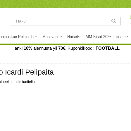
aajoukkue Pelipaidat
Maalivahti
Naiset
MM-Kisat 2026 Lapsille
Hanki
10%
alennusta yli
70€
, Kuponkikoodi:
FOOTBALL
 Icardi Pelipaita
lueella ei ole tuotteita.