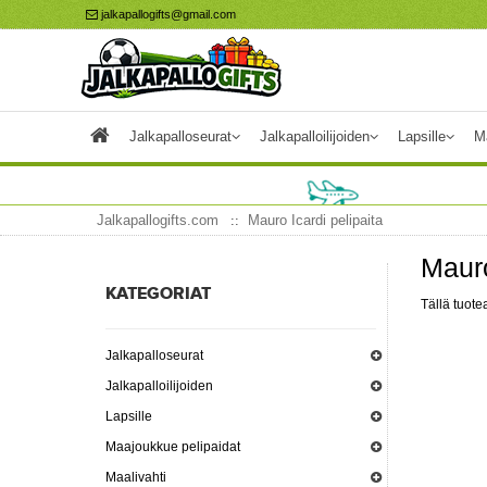
jalkapallogifts@gmail.com
Jalkapalloseurat
Jalkapalloilijoiden
Lapsille
M
Jalkapallogifts.com
Mauro Icardi pelipaita
Mauro
KATEGORIAT
Tällä tuotea
Jalkapalloseurat
Jalkapalloilijoiden
Lapsille
Maajoukkue pelipaidat
Maalivahti