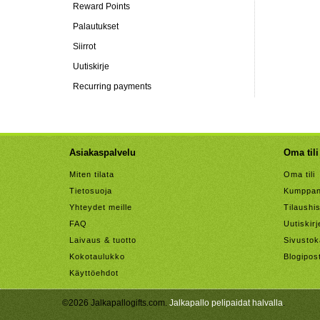
Reward Points
Palautukset
Siirrot
Uutiskirje
Recurring payments
Asiakaspalvelu
Oma tili
Miten tilata
Oma tili
Tietosuoja
Kumppan
Yhteydet meille
Tilaushis
FAQ
Uutiskirj
Laivaus & tuotto
Sivustok
Kokotaulukko
Blogipos
Käyttöehdot
©2026 Jalkapallogifts.com.
Jalkapallo pelipaidat halvalla
.