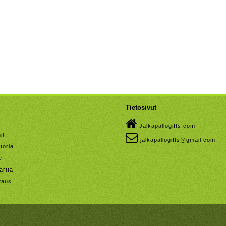
Tietosivut
Jalkapallogifts.com
it
jalkapallogifts@gmail.com
toria
e
artta
taus