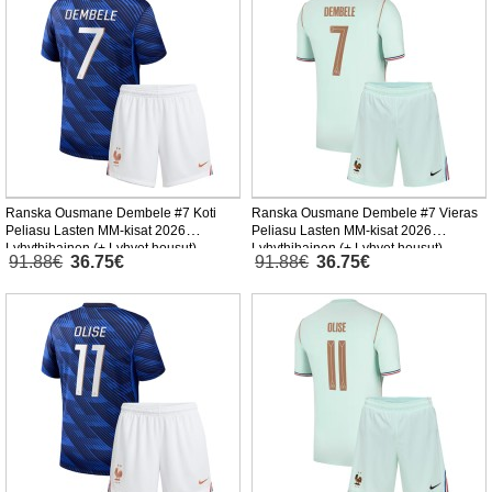
Ranska Ousmane Dembele #7 Koti
Ranska Ousmane Dembele #7 Vieras
Peliasu Lasten MM-kisat 2026
Peliasu Lasten MM-kisat 2026
Lyhythihainen (+ Lyhyet housut)
Lyhythihainen (+ Lyhyet housut)
91.88€
36.75€
91.88€
36.75€