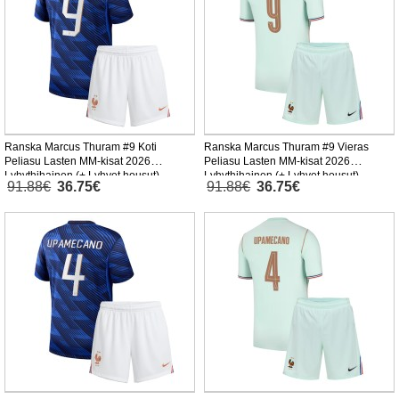
Ranska Marcus Thuram #9 Koti
Ranska Marcus Thuram #9 Vieras
Peliasu Lasten MM-kisat 2026
Peliasu Lasten MM-kisat 2026
Lyhythihainen (+ Lyhyet housut)
Lyhythihainen (+ Lyhyet housut)
91.88€
36.75€
91.88€
36.75€