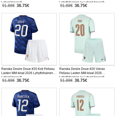
Lyhyet housut)
Lyhythihainen (+ Lyhyet housut)
91.88€
36.75€
91.88€
36.75€
Ranska Desire Doue #20 Koti Peliasu
Ranska Desire Doue #20 Vieras
Lasten MM-kisat 2026 Lyhythihainen (+
Peliasu Lasten MM-kisat 2026
Lyhyet housut)
Lyhythihainen (+ Lyhyet housut)
91.88€
36.75€
91.88€
36.75€