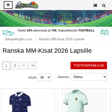
Hanki
10%
alennusta yli
70€
, Kuponkikoodi:
FOOTBALL
Jalkapallogifts.com
Ranska MM-kisat 2026 Lapsille
Ranska MM-Kisat 2026 Lapsille
TUOTEVERTAILU (0)
1
2
>
>|
Järjestys:
Näytä: