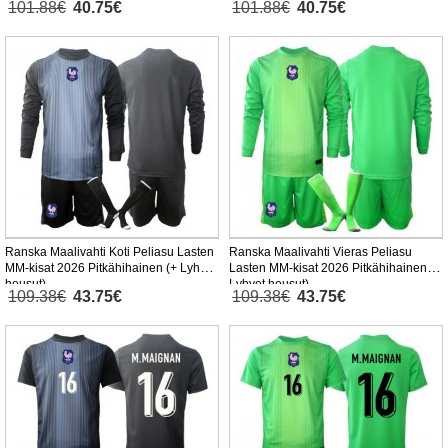
101.88€
40.75€
101.88€
40.75€
Ranska Maalivahti Koti Peliasu Lasten
Ranska Maalivahti Vieras Peliasu
MM-kisat 2026 Pitkähihainen (+ Lyhyet
Lasten MM-kisat 2026 Pitkähihainen (+
housut)
Lyhyet housut)
109.38€
43.75€
109.38€
43.75€