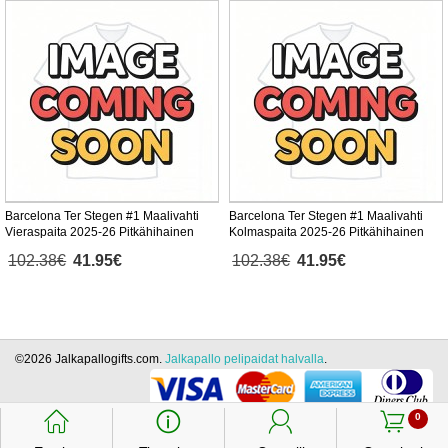
Barcelona Ter Stegen #1 Maalivahti
Barcelona Ter Stegen #1 Maalivahti
Vieraspaita 2025-26 Pitkähihainen
Kolmaspaita 2025-26 Pitkähihainen
102.38€
41.95€
102.38€
41.95€
©2026 Jalkapallogifts.com.
Jalkapallo pelipaidat halvalla
.
󰃱
󰈢
󰃳
󰃦
0