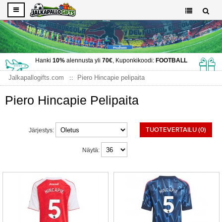
Hanki
10%
alennusta yli
70€
, Kuponkikoodi:
FOOTBALL
Jalkapallogifts.com
Piero Hincapie pelipaita
Piero Hincapie Pelipaita
TUOTEVERTAILU (0)
Järjestys:
Näytä: