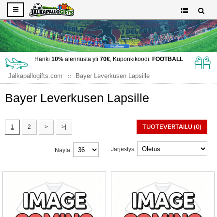
Hanki
10%
alennusta yli
70€
, Kuponkikoodi:
FOOTBALL
Jalkapallogifts.com
Bayer Leverkusen Lapsille
Bayer Leverkusen Lapsille
TUOTEVERTAILU (0)
1
2
>
>|
Järjestys:
Näytä: