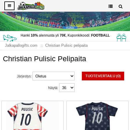
Hanki
10%
alennusta yli
70€
, Kuponkikoodi:
FOOTBALL
Jalkapallogifts.com
Christian Pulisic pelipaita
Christian Pulisic Pelipaita
TUOTEVERTAILU (0)
Järjestys:
Näytä: