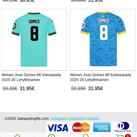
96.13€
30.45€
99.88€
31.95€
Wolves Joao Gomes #8 Vieraspaita
Wolves Joao Gomes #8 Kolmaspaita
2025-26 Lyhythihainen
2025-26 Lyhythihainen
99.88€
31.95€
99.88€
31.95€
©2026 Jalkapallogifts.com.
Jalkapallo pelipaidat halvalla
.
0