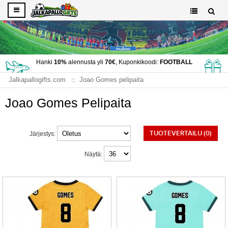
Hanki
10%
alennusta yli
70€
, Kuponkikoodi:
FOOTBALL
Jalkapallogifts.com
Joao Gomes pelipaita
Joao Gomes Pelipaita
TUOTEVERTAILU (0)
Järjestys:
Näytä: