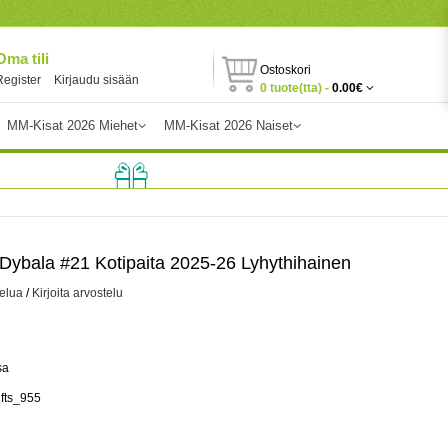
Oma tili
Ostoskori
Register
Kirjaudu sisään
0 tuote(tta) -
0.00€
MM-Kisat 2026 Miehet
MM-Kisat 2026 Naiset
ybala #21 Kotipaita 2025-26 Lyhythihainen
telua
/
Kirjoita arvostelu
sa
ifts_955