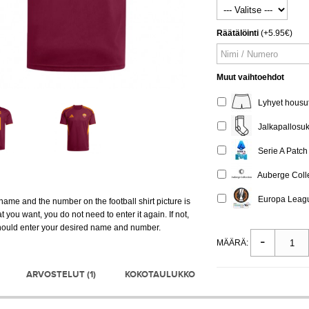
Räätälöinti
(+5.95€)
Muut vaihtoehdot
Lyhyet housut
Jalkapallosuk
Serie A Patch 
Auberge Colle
Europa League
e name and the number on the football shirt picture is
t you want, you do not need to enter it again. If not,
hould enter your desired name and number.
MÄÄRÄ:
ARVOSTELUT (1)
KOKOTAULUKKO