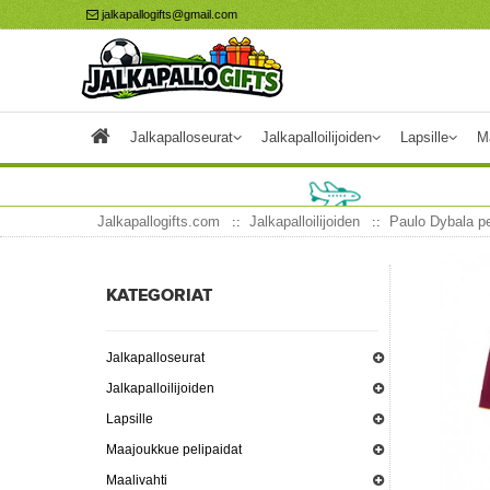
jalkapallogifts@gmail.com
Jalkapalloseurat
Jalkapalloilijoiden
Lapsille
M
Jalkapallogifts.com
Jalkapalloilijoiden
Paulo Dybala pe
KATEGORIAT
Jalkapalloseurat
Jalkapalloilijoiden
Lapsille
Maajoukkue pelipaidat
Maalivahti