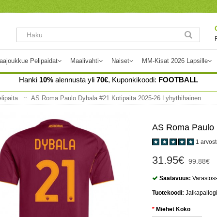
aajoukkue Pelipaidat
Maalivahti
Naiset
MM-Kisat 2026 Lapsille
Hanki
10%
alennusta yli
70€
, Kuponkikoodi:
FOOTBALL
lipaita
AS Roma Paulo Dybala #21 Kotipaita 2025-26 Lyhythihainen
AS Roma Paulo D
1 arvos
31.95€
99.88€
Saatavuus:
Varastos
Tuotekoodi:
Jalkapallog
Miehet Koko