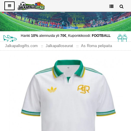
Hanki
10%
alennusta yli
70€
, Kuponkikoodi:
FOOTBALL
Jalkapallogifts.com
Jalkapalloseurat
As Roma pelipaita
AS Roma Kolmaspaita 2025-26 Lyhythihainen