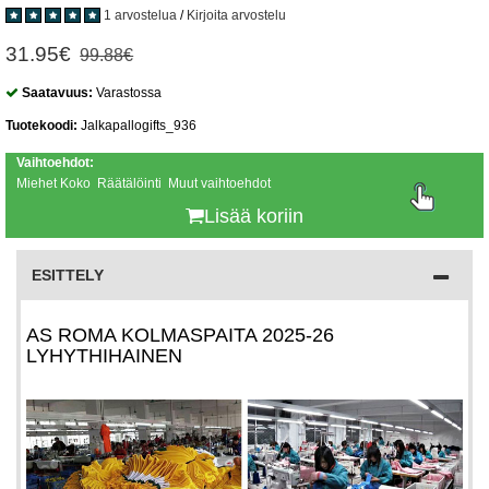
1 arvostelua
/
Kirjoita arvostelu
31.95€
99.88€
Saatavuus:
Varastossa
Tuotekoodi:
Jalkapallogifts_936
Vaihtoehdot:
Miehet Koko Räätälöinti Muut vaihtoehdot
Lisää koriin
ESITTELY
AS ROMA KOLMASPAITA 2025-26
LYHYTHIHAINEN