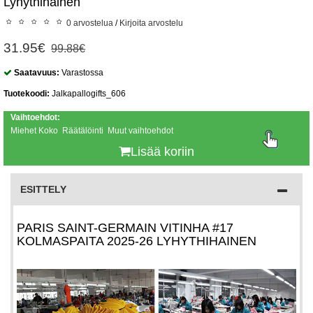
Lyhythihainen
0 arvostelua
/
Kirjoita arvostelu
31.95€
99.88€
Saatavuus:
Varastossa
Tuotekoodi:
Jalkapallogifts_606
Vaihtoehdot:
Miehet Koko Räätälöinti Muut vaihtoehdot
Lisää koriin
ESITTELY
PARIS SAINT-GERMAIN VITINHA #17
KOLMASPAITA 2025-26 LYHYTHIHAINEN