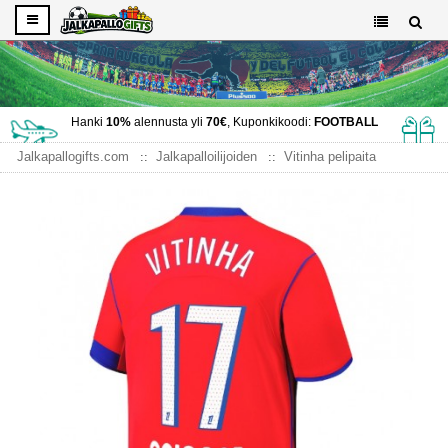
Hanki
10%
alennusta yli
70€
, Kuponkikoodi:
FOOTBALL
Jalkapallogifts.com
Jalkapalloilijoiden
Vitinha pelipaita
Paris Saint-Germain Vitinha #17 Kolmaspaita 2025-26
Lyhythihainen