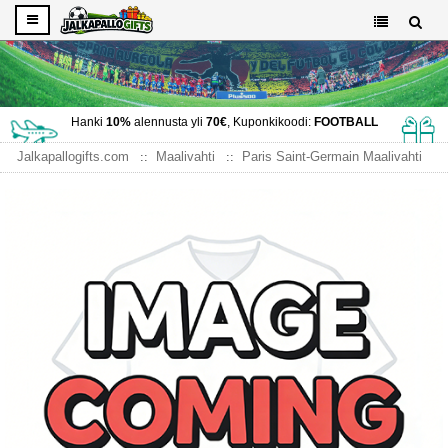
Hanki
10%
alennusta yli
70€
, Kuponkikoodi:
FOOTBALL
Jalkapallogifts.com
Maalivahti
Paris Saint-Germain Maalivahti
Paris Saint-Germain Maalivahti Kotipaita 2025-26 Lyhythihainen