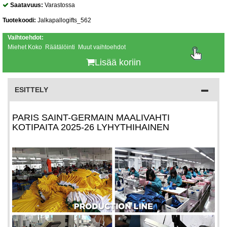
Saatavuus:
Varastossa
Tuotekoodi:
Jalkapallogifts_562
Vaihtoehdot:
Miehet Koko Räätälöinti Muut vaihtoehdot
Lisää koriin
ESITTELY
PARIS SAINT-GERMAIN MAALIVAHTI
KOTIPAITA 2025-26 LYHYTHIHAINEN