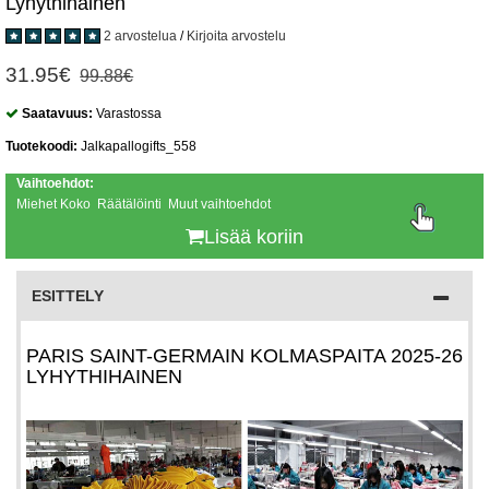
Lyhythihainen
2 arvostelua
/
Kirjoita arvostelu
31.95€
99.88€
Saatavuus:
Varastossa
Tuotekoodi:
Jalkapallogifts_558
Vaihtoehdot:
Miehet Koko Räätälöinti Muut vaihtoehdot
Lisää koriin
ESITTELY
PARIS SAINT-GERMAIN KOLMASPAITA 2025-26
LYHYTHIHAINEN