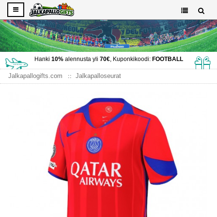
Hanki
10%
alennusta yli
70€
, Kuponkikoodi:
FOOTBALL
Jalkapallogifts.com
Jalkapalloseurat
Paris Saint Germain PSG pelipaita
Paris Saint-Germain Kolmaspaita 2025-26 Lyhythihainen