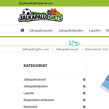
jalkapallogifts@gmail.com
Jalkapalloseurat
Jalkapalloilijoiden
Lapsille
M
Jalkapallogifts.com
Jalkapalloseurat
Manchester City 
KATEGORIAT
Jalkapalloseurat
Jalkapalloilijoiden
Lapsille
Maajoukkue pelipaidat
Maalivahti