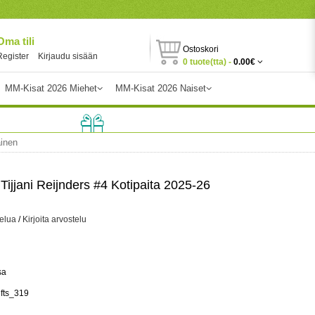
Oma tili
Ostoskori
Register
Kirjaudu sisään
0 tuote(tta) -
0.00€
MM-Kisat 2026 Miehet
MM-Kisat 2026 Naiset
ainen
Tijjani Reijnders #4 Kotipaita 2025-26
telua
/
Kirjoita arvostelu
sa
ifts_319