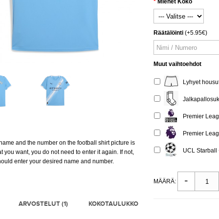
Miehet Koko
Räätälöinti
(+5.95€)
Muut vaihtoehdot
Lyhyet housut
Jalkapallosuk
Premier Leagu
Premier Leagu
e name and the number on the football shirt picture is
UCL Starball +
t you want, you do not need to enter it again. If not,
hould enter your desired name and number.
MÄÄRÄ:
ARVOSTELUT (1)
KOKOTAULUKKO