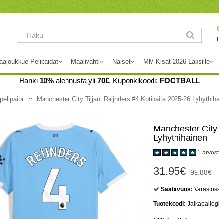
aajoukkue Pelipaidat
Maalivahti
Naiset
MM-Kisat 2026 Lapsille
Hanki
10%
alennusta yli
70€
, Kuponkikoodi:
FOOTBALL
pelipaita
Manchester City Tijjani Reijnders #4 Kotipaita 2025-26 Lyhythih
Manchester City 
Lyhythihainen
1 arvos
31.95€
99.88€
Saatavuus:
Varastos
Tuotekoodi:
Jalkapallog