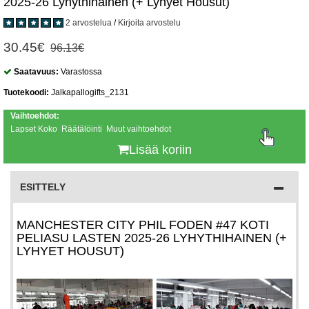
2025-26 Lyhythihainen (+ Lyhyet Housut)
2 arvostelua
/
Kirjoita arvostelu
30.45€
96.13€
Saatavuus:
Varastossa
Tuotekoodi:
Jalkapallogifts_2131
Vaihtoehdot:
Lapset Koko Räätälöinti Muut vaihtoehdot
Lisää koriin
ESITTELY
MANCHESTER CITY PHIL FODEN #47 KOTI
PELIASU LASTEN 2025-26 LYHYTHIHAINEN (+
LYHYET HOUSUT)