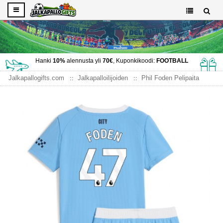
Hanki
10%
alennusta yli
70€
, Kuponkikoodi:
FOOTBALL
Jalkapallogifts.com
Jalkapalloilijoiden
Phil Foden Pelipaita
Manchester City Phil Foden #47 Koti Peliasu Lasten 2025-26
Lyhythihainen (+ Lyhyet housut)