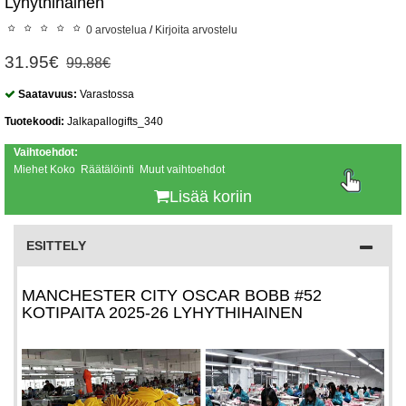
Lyhythihainen
0 arvostelua
/
Kirjoita arvostelu
31.95€
99.88€
Saatavuus:
Varastossa
Tuotekoodi:
Jalkapallogifts_340
Vaihtoehdot:
Miehet Koko Räätälöinti Muut vaihtoehdot
Lisää koriin
ESITTELY
MANCHESTER CITY OSCAR BOBB #52
KOTIPAITA 2025-26 LYHYTHIHAINEN