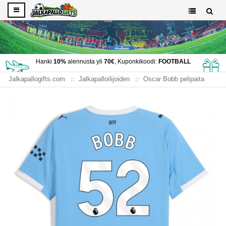
Hanki
10%
alennusta yli
70€
, Kuponkikoodi:
FOOTBALL
Jalkapallogifts.com
Jalkapalloilijoiden
Oscar Bobb pelipaita
Manchester City Oscar Bobb #52 Kotipaita 2025-26 Lyhythihainen