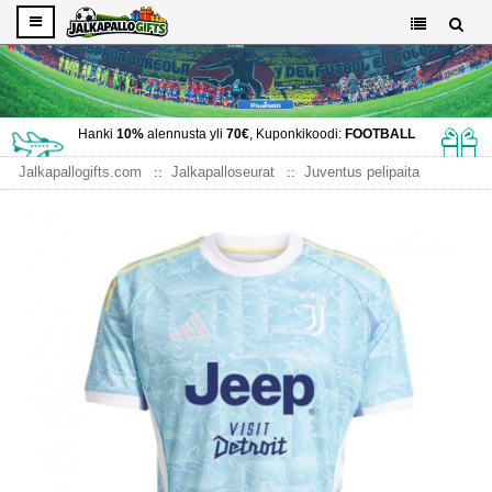
Hanki
10%
alennusta yli
70€
, Kuponkikoodi:
FOOTBALL
Jalkapallogifts.com
Jalkapalloseurat
Juventus pelipaita
Juventus Vieraspaita 2025-26 Lyhythihainen