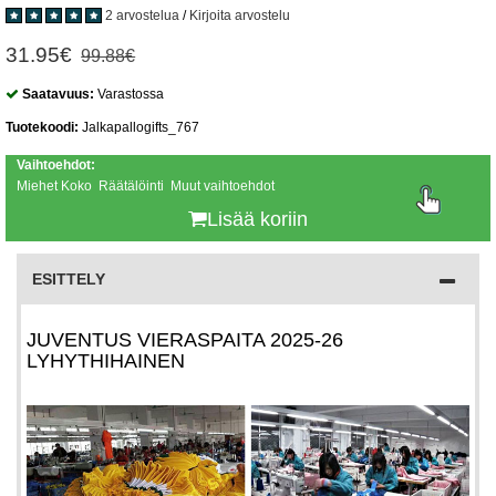
2 arvostelua
/
Kirjoita arvostelu
31.95€
99.88€
Saatavuus:
Varastossa
Tuotekoodi:
Jalkapallogifts_767
Vaihtoehdot:
Miehet Koko Räätälöinti Muut vaihtoehdot
Lisää koriin
ESITTELY
JUVENTUS VIERASPAITA 2025-26
LYHYTHIHAINEN