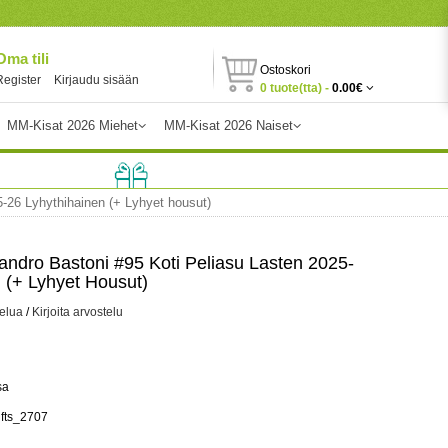
Oma tili
Ostoskori
Register
Kirjaudu sisään
0 tuote(tta) -
0.00€
MM-Kisat 2026 Miehet
MM-Kisat 2026 Naiset
5-26 Lyhythihainen (+ Lyhyet housut)
sandro Bastoni #95 Koti Peliasu Lasten 2025-
 (+ Lyhyet Housut)
telua
/
Kirjoita arvostelu
sa
ifts_2707