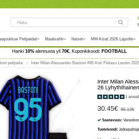
aajoukkue Pelipaidat
Maalivahti
Naiset
MM-Kisat 2026 Lapsille
Hanki
10%
alennusta yli
70€
, Kuponkikoodi:
FOOTBALL
oni pelipaita
Inter Milan Alessandro Bastoni #95 Koti Peliasu Lasten 202
Inter Milan Ales
26 Lyhythihainen
1 arvos
30.45€
96.13€
Saatavuus:
Varastos
Tuotekoodi:
Jalkapallog