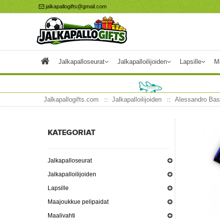
jalkapallogifts@gmail.com
Jalkapalloseurat
Jalkapalloilijoiden
Lapsille
M
Jalkapallogifts.com
Jalkapalloilijoiden
Alessandro Bast
KATEGORIAT
Jalkapalloseurat
Jalkapalloilijoiden
Lapsille
Maajoukkue pelipaidat
Maalivahti