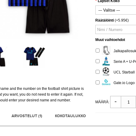
Lapset Koko
Räätälöinti
(+5.95€)
Muut vaihtoehdot
Jalkapallosuk
Serie A + U-Po
UCL Starball +
Gate.io Logo 
e name and the number on the football shirt picture is
t you want, you do not need to enter it again. If not,
hould enter your desired name and number.
MÄÄRÄ:
ARVOSTELUT (1)
KOKOTAULUKKO