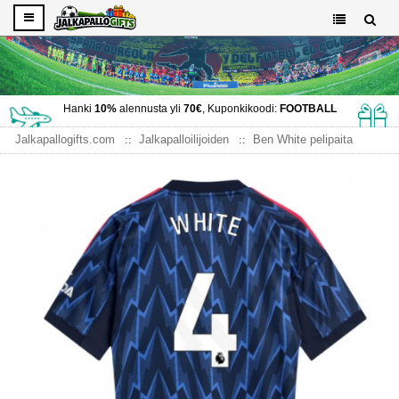
Hanki
10%
alennusta yli
70€
, Kuponkikoodi:
FOOTBALL
Jalkapallogifts.com
Jalkapalloilijoiden
Ben White pelipaita
Arsenal Ben White #4 Vieraspaita 2025-26 Lyhythihainen