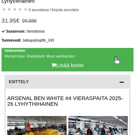
Lyhythihainen
0 arvostelua
/
Kirjoita arvostelu
31.95€
99.88€
Saatavuus:
Varastossa
Tuotekoodi:
Jalkapallogifts_245
Vaihtoehdot:
Miehet Koko Räätälöinti Muut vaihtoehdot
Lisää koriin
ESITTELY
ARSENAL BEN WHITE #4 VIERASPAITA 2025-
26 LYHYTHIHAINEN