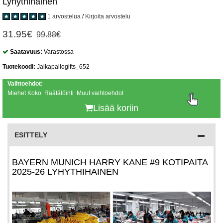
Lyhythihainen
1 arvostelua
/
Kirjoita arvostelu
31.95€
99.88€
Saatavuus:
Varastossa
Tuotekoodi:
Jalkapallogifts_652
Vaihtoehdot:
Miehet Koko Räätälöinti Muut vaihtoehdot
Lisää koriin
ESITTELY
BAYERN MUNICH HARRY KANE #9 KOTIPAITA
2025-26 LYHYTHIHAINEN