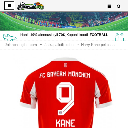
Hanki
10%
alennusta yli
70€
, Kuponkikoodi:
FOOTBALL
Jalkapallogifts.com
Jalkapalloilijoiden
Harry Kane pelipaita
Bayern Munich Harry Kane #9 Kotipaita 2025-26 Lyhythihainen