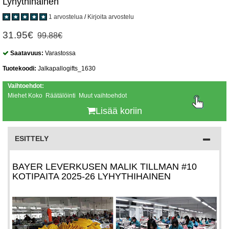
Lyhythihainen
1 arvostelua
/
Kirjoita arvostelu
31.95€
99.88€
Saatavuus:
Varastossa
Tuotekoodi:
Jalkapallogifts_1630
Vaihtoehdot:
Miehet Koko Räätälöinti Muut vaihtoehdot
Lisää koriin
ESITTELY
BAYER LEVERKUSEN MALIK TILLMAN #10
KOTIPAITA 2025-26 LYHYTHIHAINEN