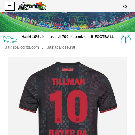
Hanki
10%
alennusta yli
70€
, Kuponkikoodi:
FOOTBALL
Jalkapallogifts.com
Jalkapalloseurat
Bayer Leverkusen pelipaita
Bayer Leverkusen Malik Tillman #10 Kotipaita 2025-26
Lyhythihainen