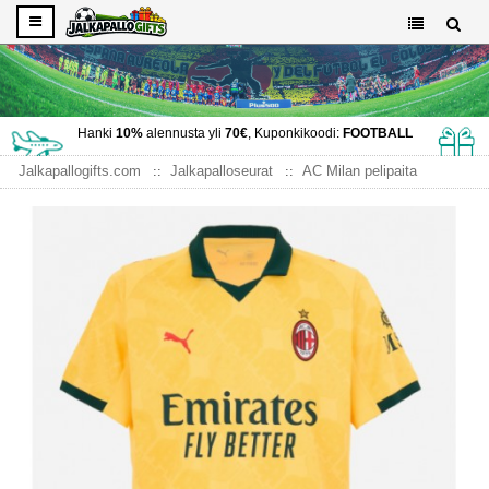
Hanki
10%
alennusta yli
70€
, Kuponkikoodi:
FOOTBALL
Jalkapallogifts.com
Jalkapalloseurat
AC Milan pelipaita
AC Milan Kolmaspaita 2025-26 Lyhythihainen