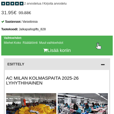
2 arvostelua
/
Kirjoita arvostelu
31.95€
99.88€
Saatavuus:
Varastossa
Tuotekoodi:
Jalkapallogifts_828
Vaihtoehdot:
Miehet Koko Räätälöinti Muut vaihtoehdot
Lisää koriin
ESITTELY
AC MILAN KOLMASPAITA 2025-26
LYHYTHIHAINEN